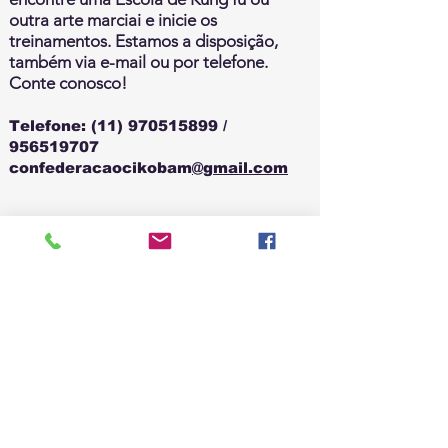
outra arte marciai e inicie os
treinamentos. Estamos a disposição,
também via e-mail ou por telefone.
Conte conosco!
Telefone:
(11) 970515899
/
956519707
confederacaocikobam
@gmail.com
Fale Conosco (Clique aqui)
Inscreva-se no canal do
Grão Mestre Barbosa
CLIQUE AQUI